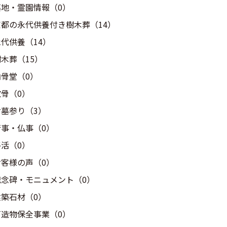
墓地・霊園情報（0）
京都の永代供養付き樹木葬（14）
永代供養（14）
木葬（15）
納骨堂（0）
散骨（0）
お墓参り（3）
行事・仏事（0）
終活（0）
お客様の声（0）
記念碑・モニュメント（0）
建築石材（0）
石造物保全事業（0）