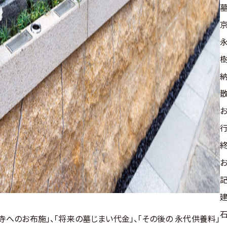
樹
寺へのお布施」、「将来の墓じまい代金」、「その後の 永代供養料」