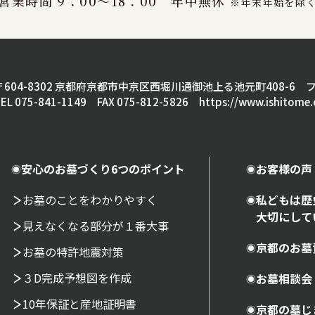
営業時間 9：00～18：00 年中無休
※年末年始を除
〒604-8302 京都府京都市中京区西堀川通御池上る池元町408-6
フ
EL 075-841-1149 FAX 075-812-5826
https://www.ishitome.
安心のお墓づくり6つのポイント
お客様の声
お墓のことをわかりやすく
私どもは歴
大切にして
見えなくなる部分が１番大事
京都のお墓
お墓の特許地震対策
３D完成予想図を作成
お墓相談会
10年保証と産地証明書
京都の墓じ