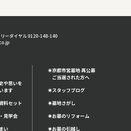
く
リーダイヤル 0120-148-140
co.jp
京都市営墓地 再公募
ご当選された方へ
史や思いを
います
スタッフブログ
資料セット
墓地さがし
・見学会
お墓のリフォーム
まい
お墓の引越し